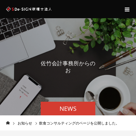
佐
竹
会
計
事
務
所
か
ら
の
お
知
ら
NEWS
お知らせ
飲食コンサルティングのページを公開しました。