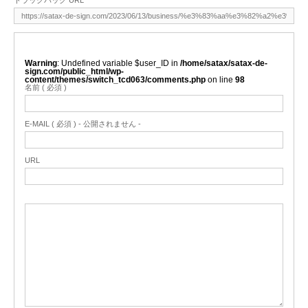
Warning
: Undefined variable $user_ID in
/home/satax/satax-de-
sign.com/public_html/wp-
content/themes/switch_tcd063/comments.php
on line
98
名前 ( 必須 )
E-MAIL ( 必須 ) - 公開されません -
URL