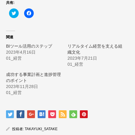
共有:
ク
Facebook
リ
で
ッ
共
ク
有
し
す
て
る
Twitter
に
関連
で
は
共
ク
BIツール活用のステップ
リアルタイム経営を支える組
有
リ
(新
ッ
2023年4月16日
織文化
し
ク
01_経営
2023年7月21日
い
し
ウ
て
01_経営
ィ
く
ン
だ
成功する事業計画と進捗管理
ド
さ
ウ
い
のポイント
で
(新
2023年11月28日
開
し
き
い
01_経営
ま
ウ
す)
ィ
ン
ド
ウ
で
開
き
ま
投稿者:
TAKAYUKI_SATAKE
す)