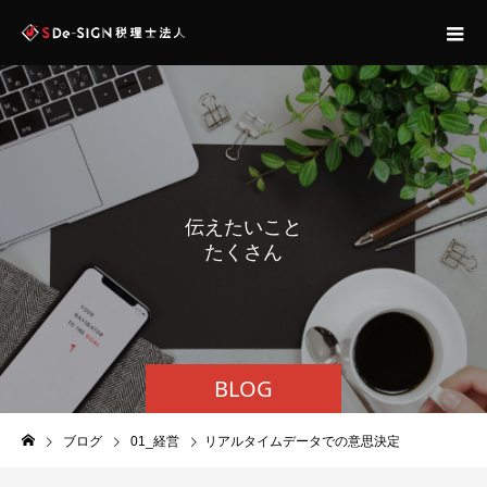
伝
え
た
い
こ
と
た
く
さ
ん
あ
り
ま
す
BLOG
ブログ
01_経営
リアルタイムデータでの意思決定