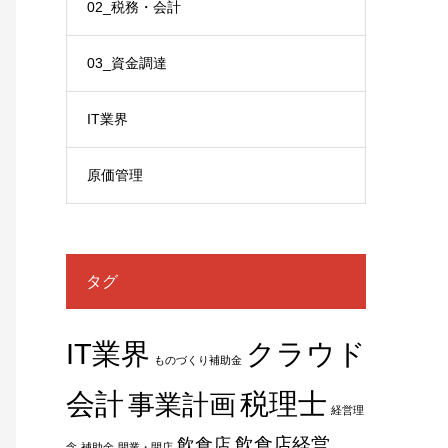
02_税務・会計
03_資金調達
IT業界
原価管理
タグ
IT業界
クラウド
ものづくり補助金
税理士
会計
事業計画
経営理
飲食店経営
飲食店
念
補助金
開業・開店