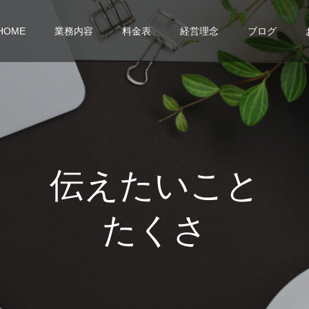
HOME
業務内容
料金表
経営理念
ブログ
伝
え
た
い
こ
と
た
く
さ
ん
あ
り
ま
す